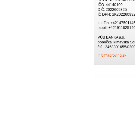
IČO: 44140100
DIČ: 2022609325
IČ DPH: SK20226093
telefón: +4214750114
mobil: +42191182514
VÚB BANKA a.s.
pobočka Rimavská So
č.ú.: 2458391655/020
info@apr
oving.sk