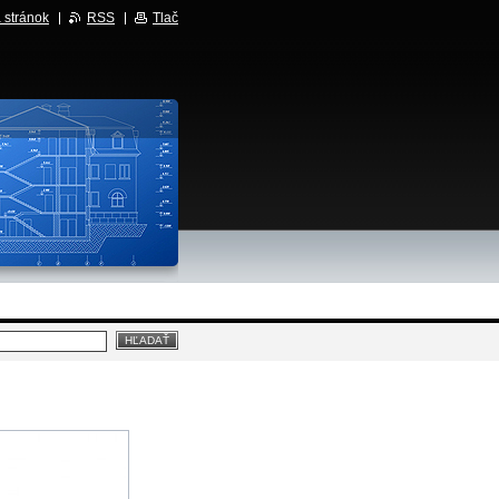
 stránok
RSS
Tlač