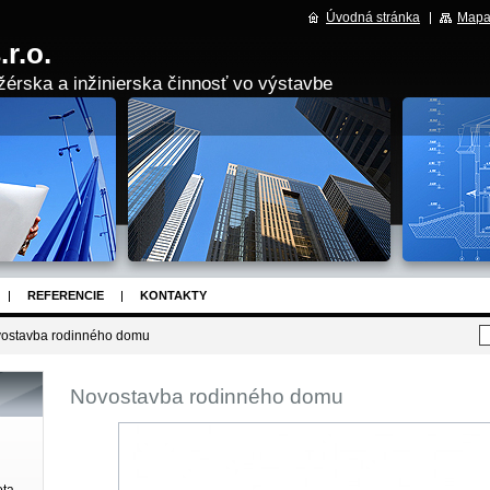
Úvodná stránka
Mapa
r.o.
érska a inžinierska činnosť vo výstavbe
REFERENCIE
KONTAKTY
ostavba rodinného domu
Novostavba rodinného domu
ota