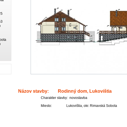
25
53
0
bota
0
Názov stavby: Rodinný dom, Lukovištia
Charakter stavby: novostavba
Miesto: Lukovištia, okr. Rimavská Sobota