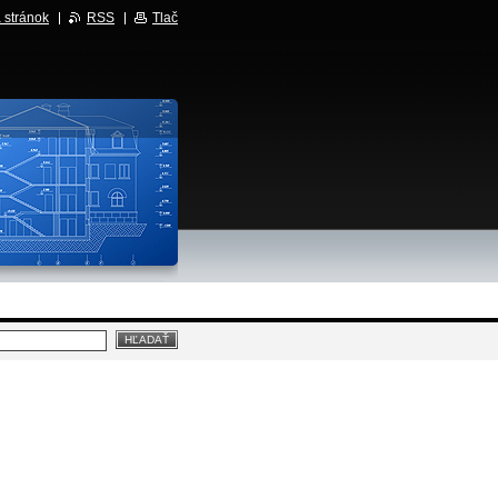
 stránok
RSS
Tlač