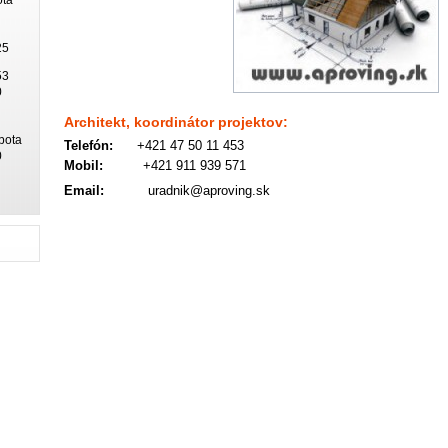
25
53
0
Architekt, koordinátor projektov:
bota
Telefón:
+421 47 50 11 453
0
Mobil:
+421 911 939 571
Email:
uradnik@aproving.sk