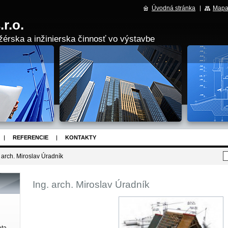
Úvodná stránka
Mapa
r.o.
érska a inžinierska činnosť vo výstavbe
REFERENCIE
KONTAKTY
. arch. Miroslav Úradník
Ing. arch. Miroslav Úradník
ota