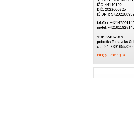
IČO: 44140100
DIČ: 2022609325
IČ DPH: SK20226093
telefón: +4214750114
mobil: +42191182514
VÚB BANKA a.s.
pobočka Rimavská So
č.ú.: 2458391655/020
info@apr
oving.sk