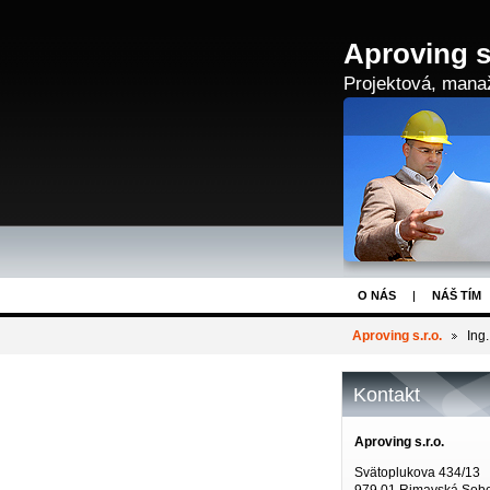
Aproving s.
Projektová, manaž
O NÁS
NÁŠ TÍM
Aproving s.r.o.
Ing
Kontakt
Aproving s.r.o.
Svätoplukova 434/13
979 01 Rimavská Sob