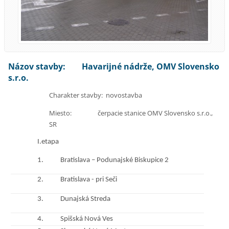
Názov stavby: Havarijné nádrže, OMV Slovensko
s.r.o.
Charakter stavby: novostavba
Miesto: čerpacie stanice OMV Slovensko s.r.o.,
SR
I.etapa
1.
Bratislava – Podunajské Biskupice 2
2.
Bratislava - pri Seči
3.
Dunajská Streda
4.
Spišská Nová Ves