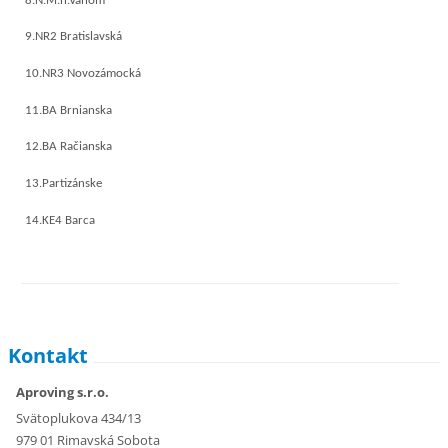
8.N.M.n.Váhom
9.NR2 Bratislavská
10.NR3 Novozámocká
11.BA Brnianska
12.BA Račianska
13.Partizánske
14.KE4 Barca
Kontakt
Aproving s.r.o.
Svätoplukova 434/13
979 01 Rimavská Sobota