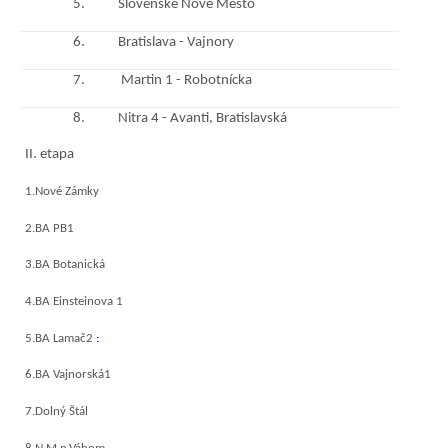
5.
Slovenské Nové Mesto
6.
Bratislava - Vajnory
7.
Martin 1 - Robotnícka
8.
Nitra 4 - Avanti, Bratislavská
II. etapa
1.Nové Zámky
2.BA PB1
3.BA Botanická
4.BA Einsteinova 1
5.BA Lamač2
:
6.BA Vajnorská1
7.Dolný Štál