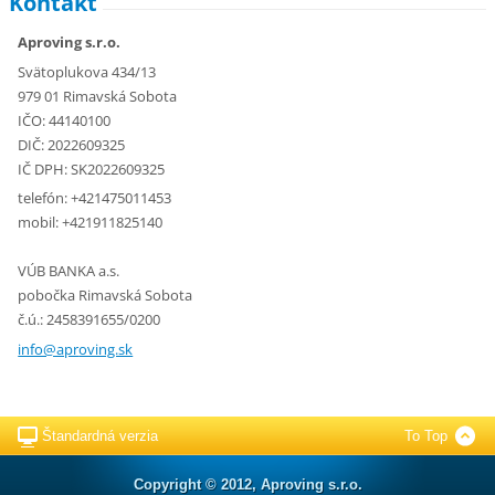
Kontakt
Aproving s.r.o.
Svätoplukova 434/13
979 01 Rimavská Sobota
IČO: 44140100
DIČ: 2022609325
IČ DPH: SK2022609325
telefón: +421475011453
mobil: +421911825140
VÚB BANKA a.s.
pobočka Rimavská Sobota
č.ú.: 2458391655/0200
info@apr
oving.sk
Štandardná verzia
To Top
Copyright © 2012, Aproving s.r.o.