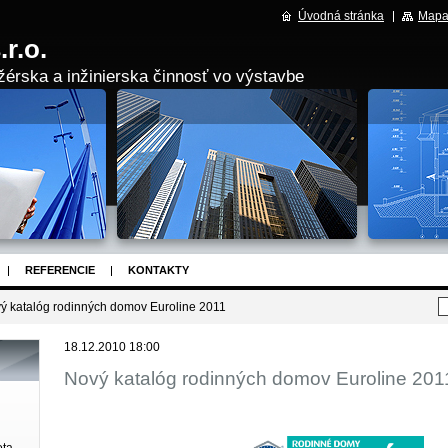
Úvodná stránka
Mapa
r.o.
érska a inžinierska činnosť vo výstavbe
REFERENCIE
KONTAKTY
ý katalóg rodinných domov Euroline 2011
18.12.2010 18:00
Nový katalóg rodinných domov Euroline 201
ota