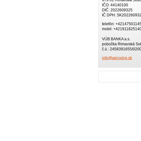
IČO: 44140100
DIČ: 2022609325
IČ DPH: SK20226093
telefón: +4214750114
mobil: +42191182514
VÚB BANKA a.s.
pobočka Rimavská So
č.ú.: 2458391655/020
info@apr
oving.sk