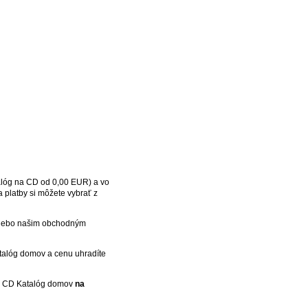
atalóg na CD od 0,00 EUR) a vo
a platby si môžete vybrať z
m alebo našim obchodným
katalóg domov a cenu uhradíte
lať CD Katalóg domov
na