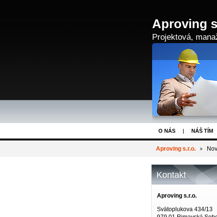
Aproving s.
Projektová, manaž
O NÁS
NÁŠ TÍM
Aproving s.r.o.
Nov
Kontakt
Aproving s.r.o.
Svätoplukova 434/13
979 01 Rimavská Sob