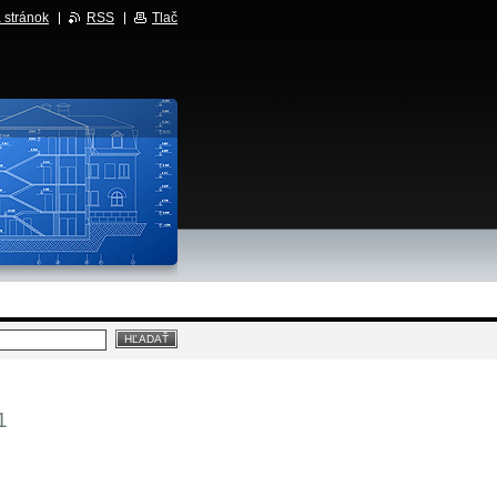
 stránok
RSS
Tlač
1